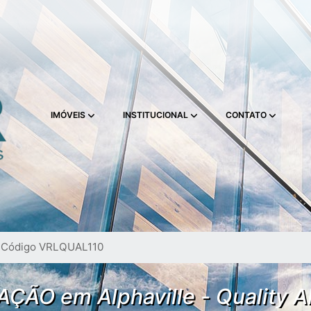
IMÓVEIS
INSTITUCIONAL
CONTATO
Código VRLQUAL110
AÇÃO em Alphaville - Quality A