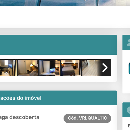
Next
mações do imóvel
aga descoberta
Cód.
VRLQUAL110