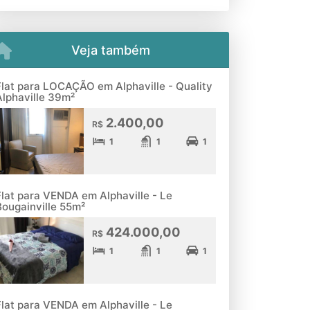
Veja também
Flat para LOCAÇÃO em Alphaville - Quality
Alphaville 39m²
2.400,00
R$
1
1
1
Flat para VENDA em Alphaville - Le
Bougainville 55m²
424.000,00
R$
1
1
1
Flat para VENDA em Alphaville - Le