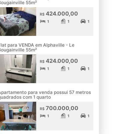
Bougainville 55m²
424.000,00
R$
1
1
1
Flat para VENDA em Alphaville - Le
Bougainville 55m²
424.000,00
R$
1
1
1
Apartamento para venda possui 57 metros
quadrados com 1 quarto
700.000,00
R$
1
1
1