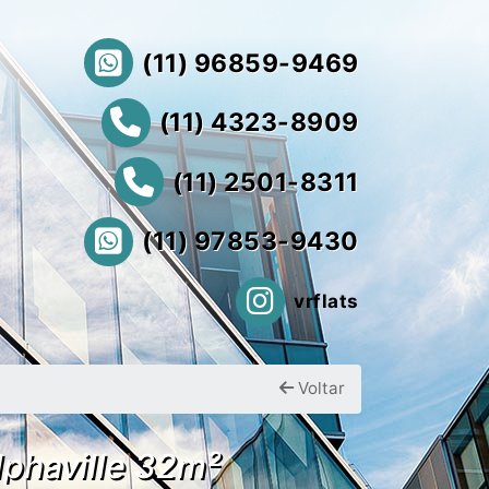
(11) 96859-9469
(11) 4323-8909
(11) 2501-8311
(11) 97853-9430
vrflats
Voltar
lphaville 32m²