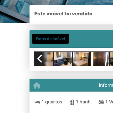
Este imóvel foi vendido
Fotos do imóvel
Previous
Infor
1 quartos
1 banh.
1 V