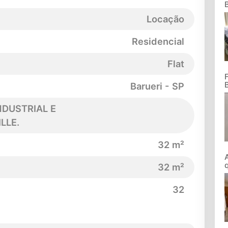
Locação
Residencial
Flat
Barueri - SP
NDUSTRIAL E
LLE.
32 m²
32 m²
32