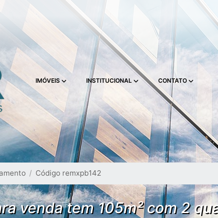
IMÓVEIS
INSTITUCIONAL
CONTATO
tamento
Código remxpb142
ara venda tem 105m² com 2 qu