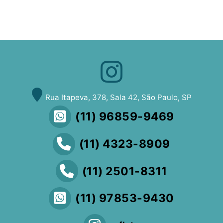
Rua Itapeva, 378, Sala 42, São Paulo, SP
(11) 96859-9469
(11) 4323-8909
(11) 2501-8311
(11) 97853-9430