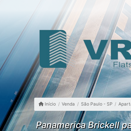
Início
Venda
São Paulo - SP
Apar
Panamerica Brickell p