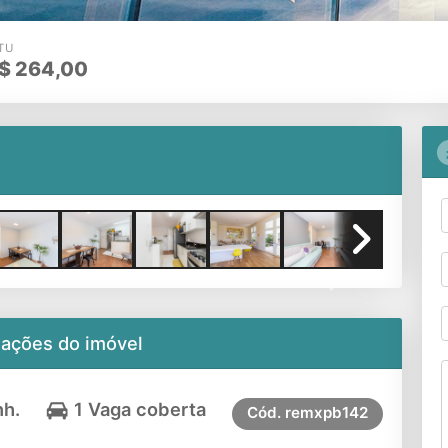
TU
$
264,00
Next
mações do imóvel
nh.
1 Vaga coberta
Cód.
remxpb142