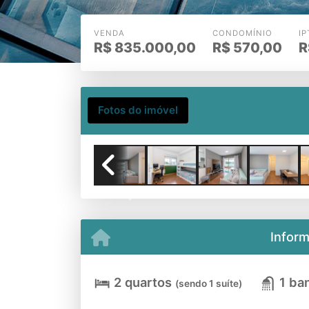
VENDA
CONDOMÍNIO
IP
R$
835.000,00
R$
570,00
R
Fotos do imóvel
Previous
Infor
2 quartos
1 ba
(sendo 1 suíte)