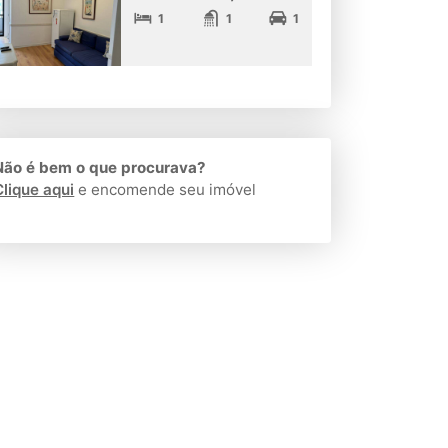
1
1
1
Não é bem o que procurava?
Clique aqui
e encomende seu imóvel