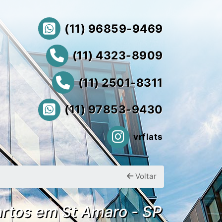
(11) 96859-9469
(11) 4323-8909
(11) 2501-8311
(11) 97853-9430
vrflats
Voltar
artos em St Amaro - SP