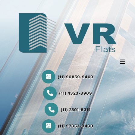
(11) 96859-9469
(11) 4323-8909
(11) 2501-8311
(11) 97853-9430