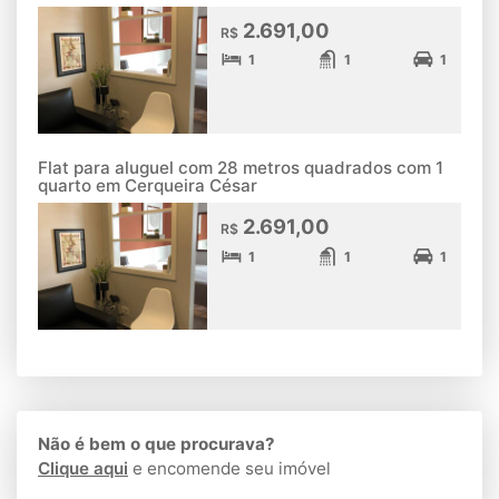
2.691,00
R$
1
1
1
Flat para aluguel com 28 metros quadrados com 1
quarto em Cerqueira César
2.691,00
R$
1
1
1
Não é bem o que procurava?
Clique aqui
e encomende seu imóvel