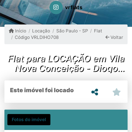
vrflats
Início
Locação
São Paulo - SP
Flat
Código VRLDIHO708
Voltar
Flat para LOCAÇÃO em Vila
Nova Conceição - Diogo
Home 42m²
Este imóvel foi locado
Fotos do imóvel