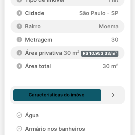
Cidade
São Paulo - SP
Bairro
Moema
Metragem
30
Área privativa
30 m²
R$ 10.953,33/m²
Área total
30 m²
Características do imóvel
Água
Armário nos banheiros