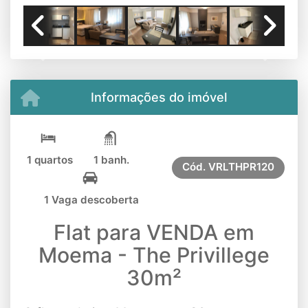
Previous
Next
Informações do imóvel
1 quartos
1 banh.
Cód.
VRLTHPR120
1 Vaga descoberta
Flat para VENDA em
Moema - The Privillege
30m²