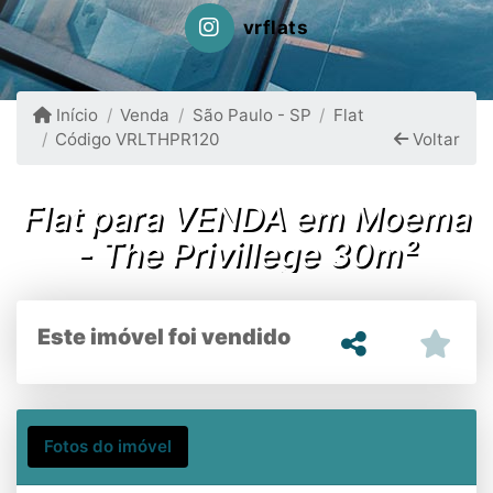
vrflats
Início
Venda
São Paulo - SP
Flat
Código VRLTHPR120
Voltar
Flat para VENDA em Moema
- The Privillege 30m²
Este imóvel foi vendido
Fotos do imóvel