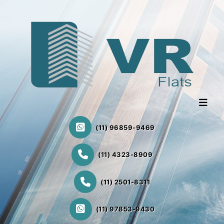
(11) 96859-9469
(11) 4323-8909
(11) 2501-8311
(11) 97853-9430